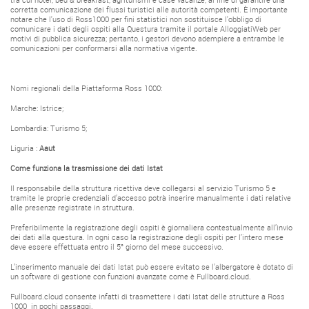
tra cui hotel, bed & breakfast, agriturismi e case vacanze, al fine di garantire una
corretta comunicazione dei flussi turistici alle autorità competenti.
È importante
notare che l'uso di Ross1000 per fini statistici non sostituisce l'obbligo di
comunicare i dati degli ospiti alla Questura tramite il portale AlloggiatiWeb per
motivi di pubblica sicurezza; pertanto, i gestori devono adempiere a entrambe le
comunicazioni per conformarsi alla normativa vigente.
Nomi regionali della Piattaforma Ross 1000:
Marche: Istrice;
Lombardia: Turismo 5;
Liguria :
Aaut
Come funziona la trasmissione dei dati Istat
Il responsabile della struttura ricettiva deve collegarsi al servizio Turismo 5 e
tramite le proprie credenziali d’accesso potrà inserire manualmente i dati relative
alle presenze registrate in struttura.
Preferibilmente la registrazione degli ospiti è giornaliera contestualmente all’invio
dei dati alla questura. In ogni caso la registrazione degli ospiti per l’intero mese
deve essere effettuata entro il 5° giorno del mese successivo.
L’inserimento manuale dei dati Istat può essere evitato se l'albergatore è dotato di
un software di gestione con funzioni avanzate come è Fullboard.cloud.
Fullboard.cloud consente infatti di trasmettere i dati Istat delle strutture a Ross
1000 in pochi passaggi.