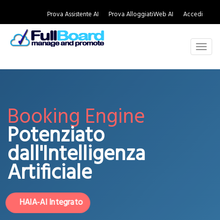
Prova Assistente AI
Prova AlloggiatiWeb AI
Accedi
Togg
navig
Booking Engine
Potenziato
dall'Intelligenza
Artificiale
HAIA-AI Integrato