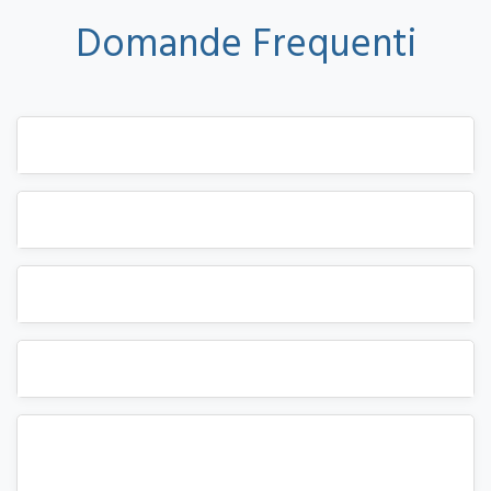
Domande Frequenti
-
Tutte le Funzioni in breve
1
Come funziona l'integrazione con l'assistente AI?
2
Posso personalizzare il look del booking engine?
3
Quanto tempo ci vuole per l'attivazione?
4
È possibile integrare il booking engine nel mio sito
esistente?