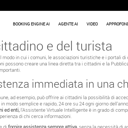
BOOKING ENGINE AI
AGENTE AI
VIDEO
APPROFON
cittadino e del turista
l modo in cui i comuni, le associazioni turistiche e i portali di
i possono creare una linea diretta tra i cittadini e la Pubbl
mportanti.
stenza immediata in una c
ne, ad esempio, può offrire ai cittadini la possibilità di acc
 in modo semplice e rapido, 24 ore su 24 ogni giorno dell'anno
 ed enti,
l'Assistente Virtuale Intelligente è in grado di com
perienza di chi cerca informazioni.
e di
fornire assistenza sempre attiva,
senza la necessità di a