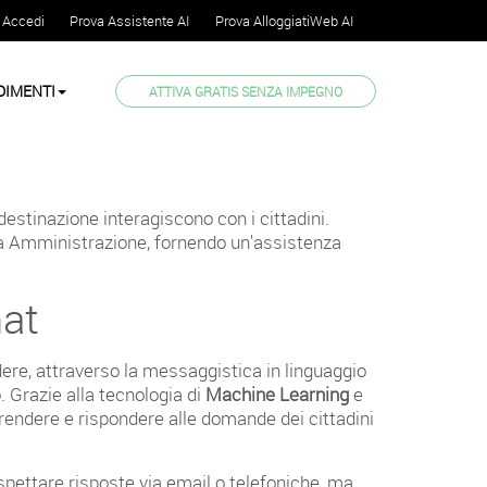
Accedi
Prova Assistente AI
Prova AlloggiatiWeb AI
DIMENTI
ATTIVA GRATIS SENZA IMPEGNO
 destinazione interagiscono con i cittadini.
ica Amministrazione, fornendo un'assistenza
hat
edere, attraverso la messaggistica in linguaggio
. Grazie alla tecnologia di
Machine Learning
e
prendere e rispondere alle domande dei cittadini
spettare risposte via email o telefoniche, ma