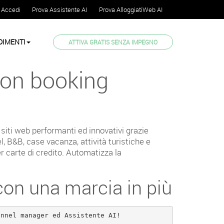
Accedi
Prova Assistente AI
Prova AlloggiatiWeb AI
DIMENTI
ATTIVA GRATIS SENZA IMPEGNO
 con booking
siti web performanti ed innovativi grazie
el, B&B, case vacanza, attività turistiche e
r carte di credito. Automatizza la
con una marcia in più
annel manager ed Assistente AI!