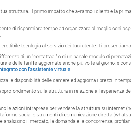
 tua struttura. Il primo impatto che avranno i clienti e la pri
ente di risparmiare tempo ed organizzare al meglio ogni aspet
.
ncredibile tecnlogia al servizio dei tuoi utente. Ti presentiam
 differenza di un "contattaci" o di un banale modulo di prenot
tura e delle tariffe aggiornate anche più volte al giorno, e con
ntegrato con l'assistente virtuale
zza le disponibilità delle camere ed aggiorna i prezzi in tempo
 approfondimento sulla struttura in relazione all'esperienza deg
no le azioni intraprese per vendere la struttura su internet (n
 piattaforme social e strumenti di comunicazione diretta (what
 analizzino il mercato, la domanda e la concorrenza, profiland