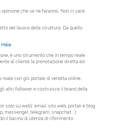
ma opinione che se ne faranno. Non ci sarà
to del lavoro della struttura. Da quello
o
Haia
azione, è uno strumento che in tempo reale
sente al cliente la prenotazione diretta ed
 reale con gni portale di vendita online.
li altri follower e costruisce il brand della
on solo su web): email, sito web, portali e blog
sup, messenger, telegram, snapchat...)
o il bacino di utenza di riferimento.