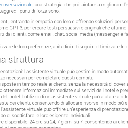
conversazionale
, una strategia che può aiutare a migliorare l’
taggi ed i punti di forza sono:
ienti, entrando in empatia con loro e offrendo soluzioni perso
 come GPT-3, per creare testi persuasivi e originali che attirino 
eriti dai clienti, come email, chat, social media (messenger 
izzare le loro preferenze, abitudini e bisogni e ottimizzare le off
ua struttura
notazioni: l'assistente virtuale può gestire in modo automati
rzo necessari per completare questi compiti.
 risposte in tempo reale ai clienti, senza la necessità di dove
ono ottenere informazioni immediate sui servizi dell'hotel e p
ell'hotel: l'utilizzo di un assistente virtuale può aiutare a rid
este dei clienti, consentendo di allocare risorse in modo più eff
 l'assistente virtuale può offrire un'esperienza di prenotazion
ado di soddisfare le loro esigenze individuali.
e disponibile, 24 ore su 24, 7 giorni su 7, consentendo ai client