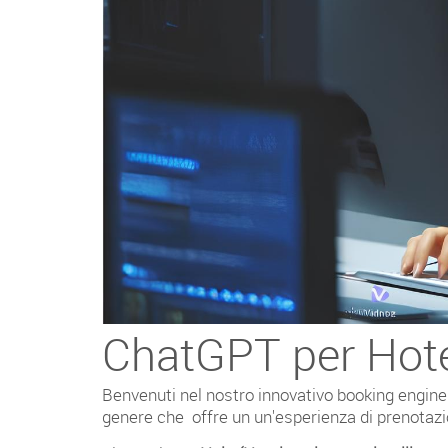
ChatGPT per Hotel 
Benvenuti nel nostro innovativo booking engine! 
genere che offre un un'esperienza di prenotazio