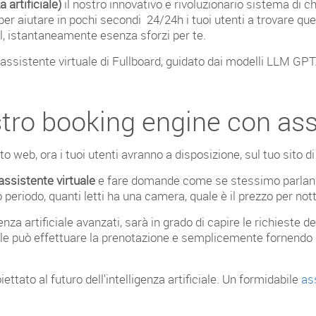
 artificiale)
il nostro innovativo e rivoluzionario sistema di cha
e per aiutare in pochi secondi 24/24h i tuoi utenti a trovare 
il, istantaneamente esenza sforzi per te.
'assistente virtuale di Fullboard, guidato dai modelli LLM GPT
tro booking engine con ass
o web, ora i tuoi utenti avranno a disposizione, sul tuo sito d
assistente virtuale
e fare domande come se stessimo parlando
 periodo, quanti letti ha una camera, quale è il prezzo per no
genza artificiale avanzati, sarà in grado di capire le richieste 
uale può effettuare la prenotazione e semplicemente fornendo i
ettato al futuro dell'intelligenza artificiale. Un formidabile
ass